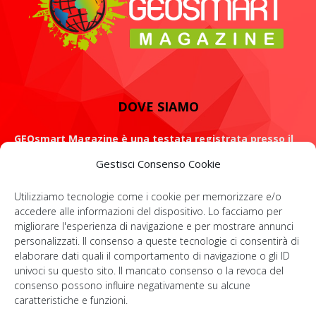
DOVE SIAMO
GEOsmart Magazine è una testata registrata presso il
Tribunale di Roma con il numero 134 /2021 dell' 8 Luglio
Gestisci Consenso Cookie
2021
Utilizziamo tecnologie come i cookie per memorizzare e/o
ROMA: Via Casilina 98, 00182
accedere alle informazioni del dispositivo. Lo facciamo per
migliorare l'esperienza di navigazione e per mostrare annunci
Contattaci:
info@geosmartmagazine.it
personalizzati. Il consenso a queste tecnologie ci consentirà di
elaborare dati quali il comportamento di navigazione o gli ID
univoci su questo sito. Il mancato consenso o la revoca del
consenso possono influire negativamente su alcune
SOCIAL
caratteristiche e funzioni.