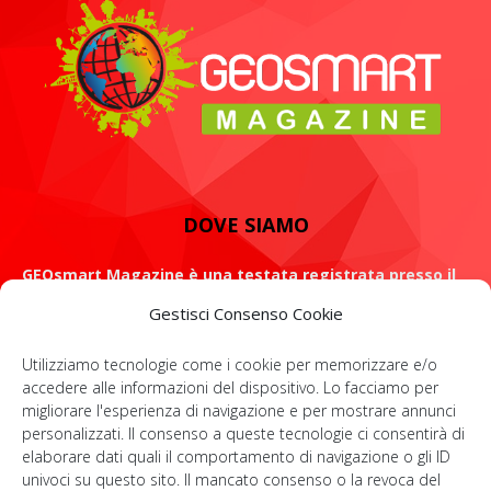
DOVE SIAMO
GEOsmart Magazine è una testata registrata presso il
Tribunale di Roma con il numero 134 /2021 dell' 8 Luglio
Gestisci Consenso Cookie
2021
Utilizziamo tecnologie come i cookie per memorizzare e/o
ROMA: Via Casilina 98, 00182
accedere alle informazioni del dispositivo. Lo facciamo per
migliorare l'esperienza di navigazione e per mostrare annunci
Contattaci:
info@geosmartmagazine.it
personalizzati. Il consenso a queste tecnologie ci consentirà di
elaborare dati quali il comportamento di navigazione o gli ID
univoci su questo sito. Il mancato consenso o la revoca del