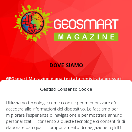
DOVE SIAMO
GEOsmart Magazine è una testata registrata presso il
Tribunale di Roma con il numero 134 /2021 dell' 8 Luglio
Gestisci Consenso Cookie
2021
Utilizziamo tecnologie come i cookie per memorizzare e/o
ROMA: Via Casilina 98, 00182
accedere alle informazioni del dispositivo. Lo facciamo per
migliorare l'esperienza di navigazione e per mostrare annunci
Contattaci:
info@geosmartmagazine.it
personalizzati. Il consenso a queste tecnologie ci consentirà di
elaborare dati quali il comportamento di navigazione o gli ID