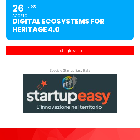
26
28
AGOSTO
DIGITAL ECOSYSTEMS FOR
HERITAGE 4.0
Tutti gli eventi
Speciale Startup Easy Italia