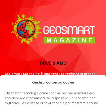
DOVE SIAMO
GEOsmart Magazine è una testata registrata presso il
Tribunale di Roma con il numero 134 /2021 dell' 8 Luglio
Gestisci Consenso Cookie
2021
Utilizziamo tecnologie come i cookie per memorizzare e/o
ROMA: Via Casilina 98, 00182
accedere alle informazioni del dispositivo. Lo facciamo per
migliorare l'esperienza di navigazione e per mostrare annunci
Contattaci:
info@geosmartmagazine.it