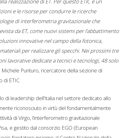
lla realizzazione di ET. Per questo ETIC è un
zioni e le risorse per condurre le ricerche
ologie di interferometria gravitazionale che
revista da ET, come nuovi sistemi per l’abbattimento
oluzioni innovative nel campo della fotonica,
i materiali per realizzare gli specchi. Nei prossimi tre
ni lavorative dedicate a tecnici e tecnologi, 48 solo
tra Michele Punturo, ricercatore della sezione di
o di ETIC.
o di leadership dell’Italia nel settore dedicato allo
amente riconosciuto in virtù del fondamentalmente
ttività di Virgo, l’interferometro gravitazionale
Pisa, e gestito dal consorzio EGO (European
è socio fondatore insieme al Centro Nazionale della