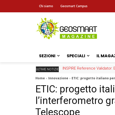
Chi siamo
Geosmart Campus
SEZIONI
SPECIALI
IL MAGA
Fascicolo sanitario elettronico
ULTIME NOTIZIE
Home
Innovazione
ETIC: progetto italiano pe
ETIC: progetto ital
l’interferometro g
Telescope