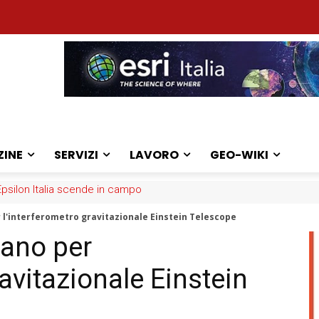
ZINE
SERVIZI
LAVORO
GEO-WIKI
: la sfida dei medici
r l'interferometro gravitazionale Einstein Telescope
iano per
ravitazionale Einstein