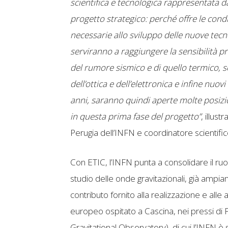
scientifica e tecnologica rappresentata da
progetto strategico: perché offre le condi
necessarie allo sviluppo delle nuove tecn
serviranno a raggiungere la sensibilità p
del rumore sismico e di quello termico, s
dell’ottica e dell’elettronica e infine nuov
anni, saranno quindi aperte molte posizio
in questa prima fase del progetto”
, illus
Perugia dell’INFN e coordinatore scientific
Con ETIC, l’INFN punta a consolidare il ruol
studio delle onde gravitazionali, già ampi
contributo fornito alla realizzazione e alle a
europeo ospitato a Cascina, nei pressi di 
Gravitational Observatory), di cui l’INFN 