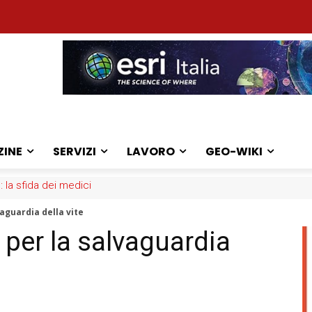
ZINE
SERVIZI
LAVORO
GEO-WIKI
: la sfida dei medici
vaguardia della vite
e per la salvaguardia