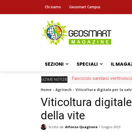
Chi siamo
Geosmart Campus
SEZIONI
SPECIALI
IL MAGA
Fascicolo sanitario elettronico
ULTIME NOTIZIE
Home
Agritech
Viticoltura digitale per la sal
Viticoltura digital
della vite
Scritto da:
Alfonso Quaglione
7 Giugno 2023