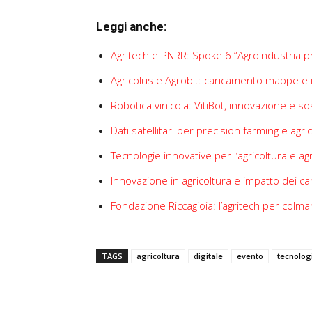
Leggi anche:
Agritech e PNRR: Spoke 6 “Agroindustria p
Agricolus e Agrobit: caricamento mappe e
Robotica vinicola: VitiBot, innovazione e sos
Dati satellitari per precision farming e agr
Tecnologie innovative per l’agricoltura e a
Innovazione in agricoltura e impatto dei ca
Fondazione Riccagioia: l’agritech per colmar
TAGS
agricoltura
digitale
evento
tecnolog