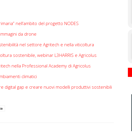
rimaria” nell’ambito del progetto NODES
 immagini da drone
tenibilità nel settore Agritech e nella viticoltura
icoltura sostenibile, webinar L3HARRIS e Agricolus
gritech nella Professional Academy di Agricolus
mbiamenti climatici
e digital gap e creare nuovi modelli produttivi sostenibili
ia