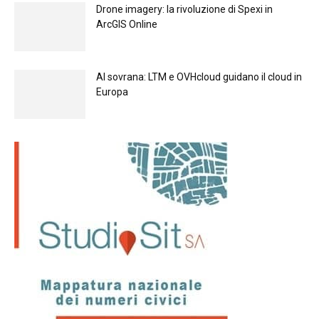
Drone imagery: la rivoluzione di Spexi in
ArcGIS Online
Al sovrana: LTM е OVHcloud guidano il cloud in
Europа