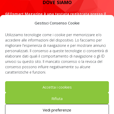
DOVE SIAMO
GEOsmart Magazine è una testata registrata presso il
Tribunale di Roma con il numero 134 /2021 dell' 8 Luglio
Gestisci Consenso Cookie
2021
Utilizziamo tecnologie come i cookie per memorizzare e/o
ROMA: Via Casilina 98, 00182
accedere alle informazioni del dispositivo. Lo facciamo per
migliorare l'esperienza di navigazione e per mostrare annunci
Contattaci:
info@geosmartmagazine.it
personalizzati. Il consenso a queste tecnologie ci consentirà di
elaborare dati quali il comportamento di navigazione o gli ID
univoci su questo sito. Il mancato consenso o la revoca del
consenso possono influire negativamente su alcune
SOCIAL
caratteristiche e funzioni.
Accetta i cookies
Rifiuta
© Geosmartcampus 2022-2026 | All rights reserved | P. IVA:
Vedi preferenze
IT14091781006