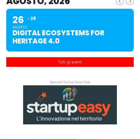
AGOSTO, 2026
26
28
AGOSTO
DIGITAL ECOSYSTEMS FOR
HERITAGE 4.0
Tutti gli eventi
Speciale Startup Easy Italia