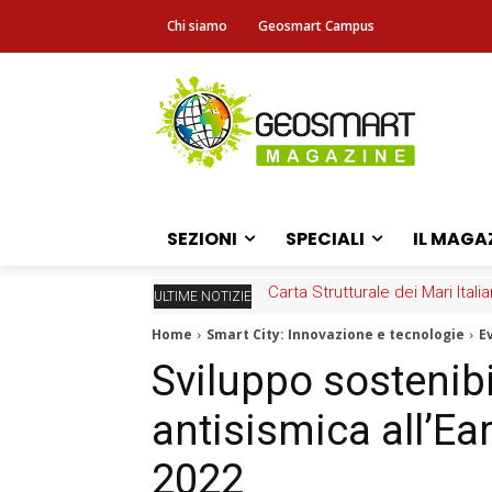
Chi siamo
Geosmart Campus
SEZIONI
SPECIALI
IL MAGA
Carta Strutturale dei Mari Ital
ULTIME NOTIZIE
Home
Smart City: Innovazione e tecnologie
E
Sviluppo sostenibi
antisismica all’E
2022