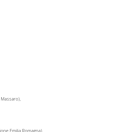
a Massaro),
gione Emilia Romagna),