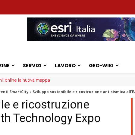
ZINE
SERVIZI
LAVORO
GEO-WIKI
iani: online la nuova mappa
venti SmartCity
Sviluppo sostenibile e ricostruzione antisismica all'
le e ricostruzione
arth Technology Expo