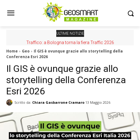
ULTIME NOTIZIE
Nuovo GeoPortale AGEA, per scaricare ortofoto ad alta
Traffico: a Bologna torna la fiera Traffic 2026
risoluzione
Home
Geo
Il GIS è ovunque grazie allo storytelling della
Conferenza Esri 2026
Il GIS è ovunque grazie allo
storytelling della Conferenza
Esri 2026
Scritto da:
Chiara Gasbarrone Cramaro
13 Maggio 2026