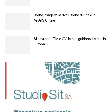
Drone imagery: la rivoluzione di Spexi in
ArcGIS Online
Al sovrana: LTM е OVHcloud guidano il cloud in
Europа