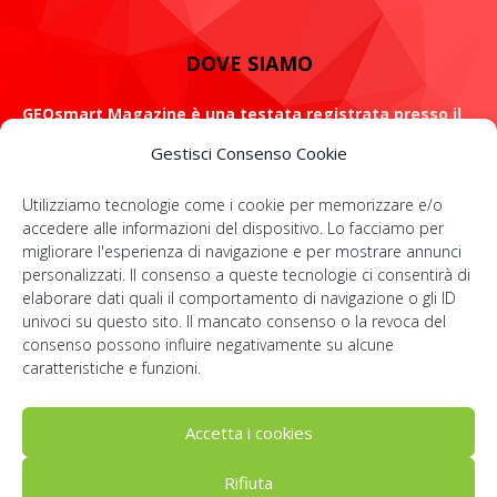
DOVE SIAMO
GEOsmart Magazine è una testata registrata presso il
Tribunale di Roma con il numero 134 /2021 dell' 8 Luglio
Gestisci Consenso Cookie
2021
Utilizziamo tecnologie come i cookie per memorizzare e/o
ROMA: Via Casilina 98, 00182
accedere alle informazioni del dispositivo. Lo facciamo per
migliorare l'esperienza di navigazione e per mostrare annunci
Contattaci:
info@geosmartmagazine.it
personalizzati. Il consenso a queste tecnologie ci consentirà di
elaborare dati quali il comportamento di navigazione o gli ID
univoci su questo sito. Il mancato consenso o la revoca del
consenso possono influire negativamente su alcune
SOCIAL
caratteristiche e funzioni.
Accetta i cookies
Rifiuta