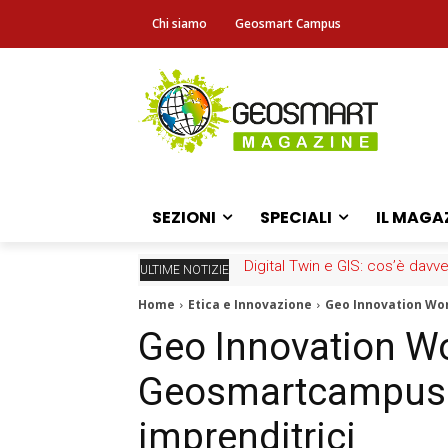
Chi siamo
Geosmart Campus
SEZIONI
SPECIALI
IL MAGA
Digital Twin e GIS: cos’è davver
Al sovrana: LTM е OVHcloud gu
ULTIME NOTIZIE
Home
Etica e Innovazione
Geo Innovation Wo
Geo Innovation W
Geosmartcampus a
imprenditrici