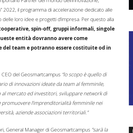
portanti Partner del mondo dell’innovazione,
2022, il programma di accelerazione dedicato alle
no delle loro idee e progetti d’impresa. Per questo alla
cooperative, spin-off, gruppi informali, singole
. Queste entità dovranno avere come
 del team e potranno essere costituite od in
ti, CEO del Geosmartcampus
“lo scopo è quello di
ario di innovazioni ideate da team al femminile,
 al mercato ed investitori, sviluppare network di
 e promuovere l’imprenditorialità femminile nei
ersità, aziende associazioni territoriali.”
bri, General Manager di Geosmartcampus
”sarà la