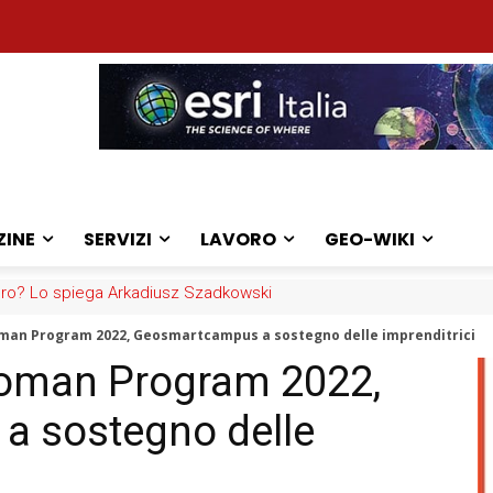
ZINE
SERVIZI
LAVORO
GEO-WIKI
o? Lo spiega Arkadiusz Szadkowski
idano il cloud in Europа
man Program 2022, Geosmartcampus a sostegno delle imprenditrici
oman Program 2022,
 sostegno delle