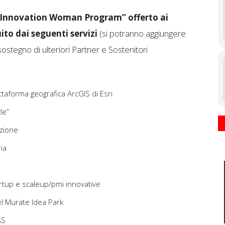
 Innovation Woman Program” offerto ai
ito dai seguenti servizi
(si potranno aggiungere
sostegno di ulteriori Partner e Sostenitori
taforma geografica ArcGIS di Esri
le”
zione
ia
tup e scaleup/pmi innovative
l Murate Idea Park
AS