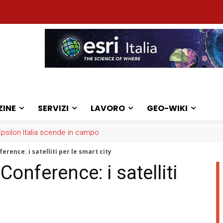
ZINE
SERVIZI
LAVORO
GEO-WIKI
ilon Italia scende in campo
: la sfida dei medici
erence: i satelliti per le smart city
onference: i satelliti