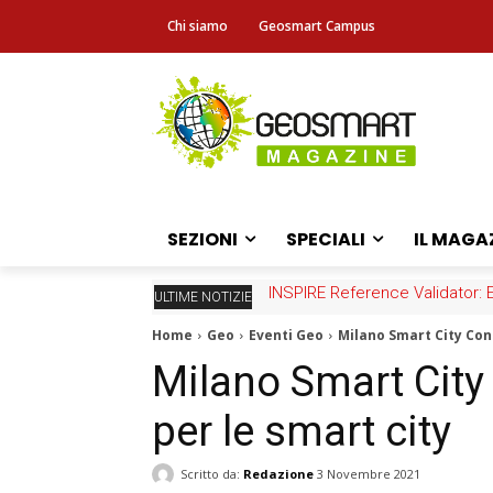
Chi siamo
Geosmart Campus
SEZIONI
SPECIALI
IL MAGA
INSPIRE Reference Validator: Eps
Fascicolo sanitario elettronico
ULTIME NOTIZIE
Home
Geo
Eventi Geo
Milano Smart City Conf
Milano Smart City C
per le smart city
Scritto da:
Redazione
3 Novembre 2021