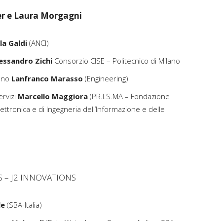
er e Laura Morgagni
la Galdi
(ANCI)
essandro Zichi
Consorzio CISE – Politecnico di Milano
bano
Lanfranco Marasso
(Engineering)
ervizi
Marcello Maggiora
(PR.I.S.MA – Fondazione
ettronica e di Ingegneria dell’Informazione e delle
S – J2 INNOVATIONS
le
(SBA-Italia)