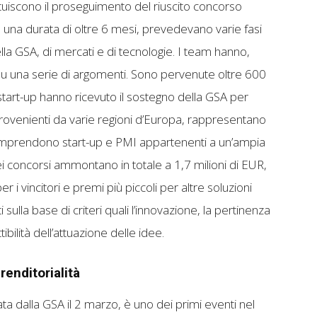
uiscono il proseguimento del riuscito concorso
 una durata di oltre 6 mesi, prevedevano varie fasi
la GSA, di mercati e di tecnologie. I team hanno,
io su una serie di argomenti. Sono pervenute oltre 600
start-up hanno ricevuto il sostegno della GSA per
 provenienti da varie regioni d’Europa, rappresentano
Comprendono start-up e PMI appartenenti a un’ampia
 concorsi ammontano in totale a 1,7 milioni di EUR,
r i vincitori e premi più piccoli per altre soluzioni
 sulla base di criteri quali l’innovazione, la pertinenza
tibilità dell’attuazione delle idee.
renditorialità
ata dalla GSA il 2 marzo, è uno dei primi eventi nel