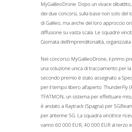
MyGalileoDrone. Dopo un vivace dibattito, l
dei due concorsi, sulla base non solo del l
di Galileo, ma anche del loro approccio or
diffusione su vasta scala. Le squadre vinci
Giornata dell’imprenditorialità, organizzata
Nel concorso MyGalileoDrone, il primo prem
una soluzione unica di tracciamento per l
secondo premio è stato assegnato a Spectr
per il tempo libero all’aperto. ThunderFly 
TFATMON, un sistema per effettuare misura
è andato a Raytrack (Spagna) per 5GBeamCh
per antenne 5G. La squadra vincitrice ric
vanno 60 000 EUR, 40 000 EUR al terzo e