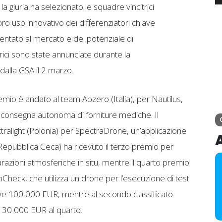
a giuria ha selezionato le squadre vincitrici
oro uso innovativo dei differenziatori chiave
ientato al mercato e del potenziale di
trici sono state annunciate durante la
 dalla GSA il 2 marzo.
io è andato al team Abzero (Italia), per Nautilus,
a consegna autonoma di forniture mediche. Il
alight (Polonia) per SpectraDrone, un’applicazione
(Repubblica Ceca) ha ricevuto il terzo premio per
zioni atmosferiche in situ, mentre il quarto premio
eck, che utilizza un drone per l’esecuzione di test
eve 100 000 EUR, mentre al secondo classificato
 30 000 EUR al quarto.