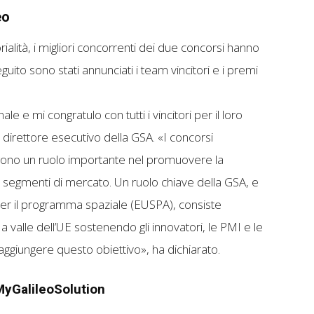
eo
ialità, i migliori concorrenti dei due concorsi hanno
guito sono stati annunciati i team vincitori e i premi
e e mi congratulo con tutti i vincitori per il loro
direttore esecutivo della GSA. «I concorsi
gono un ruolo importante nel promuovere la
i segmenti di mercato. Un ruolo chiave della GSA, e
per il programma spaziale (EUSPA), consiste
a valle dell’UE sostenendo gli innovatori, le PMI e le
raggiungere questo obiettivo», ha dichiarato.
MyGalileoSolution