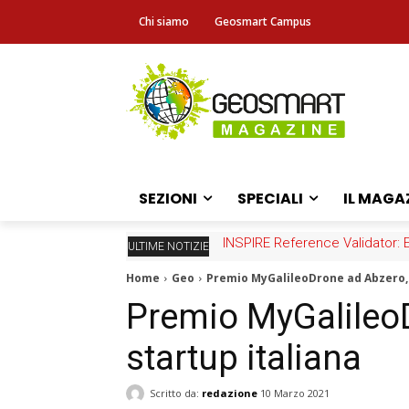
Chi siamo
Geosmart Campus
SEZIONI
SPECIALI
IL MAGA
INSPIRE Reference Validator: Eps
Fascicolo sanitario elettronico
ULTIME NOTIZIE
Home
Geo
Premio MyGalileoDrone ad Abzero, 
Premio MyGalileo
startup italiana
Scritto da:
redazione
10 Marzo 2021