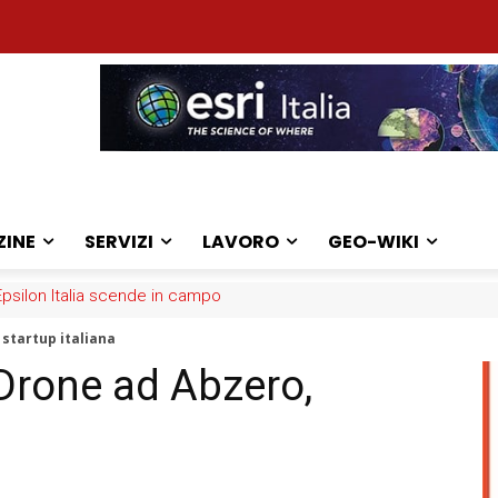
ZINE
SERVIZI
LAVORO
GEO-WIKI
ilon Italia scende in campo
: la sfida dei medici
startup italiana
Drone ad Abzero,