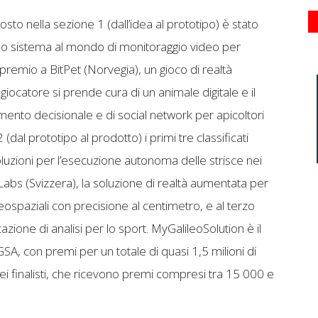
sto nella sezione 1 (dall’idea al prototipo) è stato
imo sistema al mondo di monitoraggio video per
 premio a BitPet (Norvegia), un gioco di realtà
 giocatore si prende cura di un animale digitale e il
ento decisionale e di social network per apicoltori
dal prototipo al prodotto) i primi tre classificati
oluzioni per l’esecuzione autonoma delle strisce nei
abs (Svizzera), la soluzione di realtà aumentata per
eospaziali con precisione al centimetro, e al terzo
zione di analisi per lo sport. MyGalileoSolution è il
A, con premi per un totale di quasi 1,5 milioni di
ei finalisti, che ricevono premi compresi tra 15 000 e