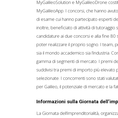
MyGalileoSolution e MyGalileoDrone costit
MyGalileoApp. I concorsi, che hanno avuto
di esame cui hanno partecipato esperti del
inoltre, beneficiato di attività di tutoragg
candidature ai due concorsi e alla fine 80 
poter realizzare il proprio sogno. I team,
sia il mondo accademico sia l’industria. 
gamma di segmenti di mercato. I premi dei
suddivisi tra premi di importo più elevato pe
selezionate. I concorrenti sono stati valutati
per Galileo, il potenziale di mercato e la fat
Informazioni sulla Giornata dell’imp
La Giornata dell’imprenditorialità, organizz