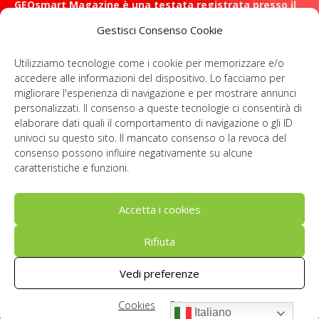
GEOsmart Magazine è una testata registrata presso il
Tribunale di Roma con il numero 134 /2021 dell' 8 Luglio
Gestisci Consenso Cookie
2021
Utilizziamo tecnologie come i cookie per memorizzare e/o
ROMA: Via Casilina 98, 00182
accedere alle informazioni del dispositivo. Lo facciamo per
migliorare l'esperienza di navigazione e per mostrare annunci
Contattaci:
info@geosmartmagazine.it
personalizzati. Il consenso a queste tecnologie ci consentirà di
elaborare dati quali il comportamento di navigazione o gli ID
univoci su questo sito. Il mancato consenso o la revoca del
consenso possono influire negativamente su alcune
SOCIAL
caratteristiche e funzioni.
Accetta i cookies
Rifiuta
© Geosmartcampus 2022-2026 | All rights reserved | P. IVA:
Vedi preferenze
IT14091781006
Cookies
Privacy
Chi siamo
Newsletter
Privacy
Cookies
Sitemap
Italiano