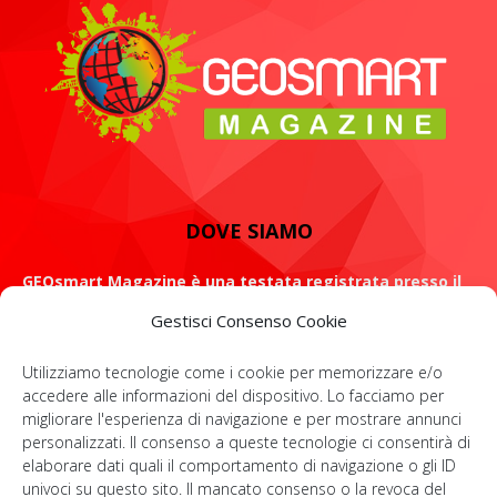
DOVE SIAMO
GEOsmart Magazine è una testata registrata presso il
Tribunale di Roma con il numero 134 /2021 dell' 8 Luglio
Gestisci Consenso Cookie
2021
Utilizziamo tecnologie come i cookie per memorizzare e/o
ROMA: Via Casilina 98, 00182
accedere alle informazioni del dispositivo. Lo facciamo per
migliorare l'esperienza di navigazione e per mostrare annunci
Contattaci:
info@geosmartmagazine.it
personalizzati. Il consenso a queste tecnologie ci consentirà di
elaborare dati quali il comportamento di navigazione o gli ID
univoci su questo sito. Il mancato consenso o la revoca del