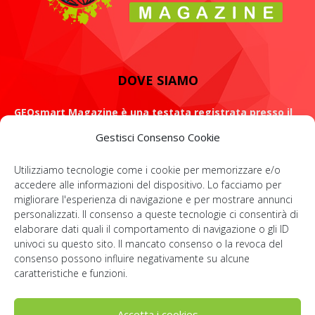
DOVE SIAMO
GEOsmart Magazine è una testata registrata presso il
Tribunale di Roma con il numero 134 /2021 dell' 8 Luglio
Gestisci Consenso Cookie
2021
Utilizziamo tecnologie come i cookie per memorizzare e/o
ROMA: Via Casilina 98, 00182
accedere alle informazioni del dispositivo. Lo facciamo per
migliorare l'esperienza di navigazione e per mostrare annunci
Contattaci:
info@geosmartmagazine.it
personalizzati. Il consenso a queste tecnologie ci consentirà di
elaborare dati quali il comportamento di navigazione o gli ID
univoci su questo sito. Il mancato consenso o la revoca del
consenso possono influire negativamente su alcune
SOCIAL
caratteristiche e funzioni.
Accetta i cookies