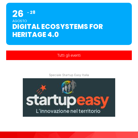
26
28
AGOSTO
DIGITAL ECOSYSTEMS FOR
HERITAGE 4.0
Tutti gli eventi
Speciale Startup Easy Italia