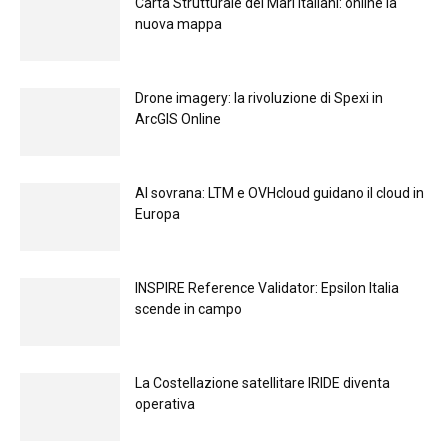
Carta Strutturale dei Mari Italiani: online la
nuova mappa
Drone imagery: la rivoluzione di Spexi in
ArcGIS Online
Al sovrana: LTM е OVHcloud guidano il cloud in
Europа
INSPIRE Reference Validator: Epsilon Italia
scende in campo
La Costellazione satellitare IRIDE diventa
operativa