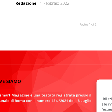
Redazione
1 Febbraio 2022
-
Pagina 1 di 2
VE SIAMO
S
mart Magazine è una testata registrata presso il
Utiliz
unale di Roma con il numero 134 /2021 dell' 8 Luglio
alle i
1
l'espe