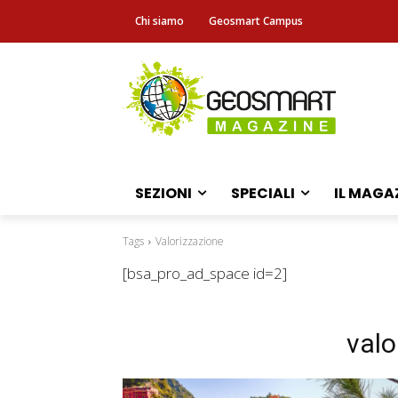
Chi siamo
Geosmart Campus
SEZIONI
SPECIALI
IL MAGA
Tags
Valorizzazione
[bsa_pro_ad_space id=2]
valo