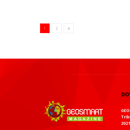
1
2
DO
GEOs
Trib
202