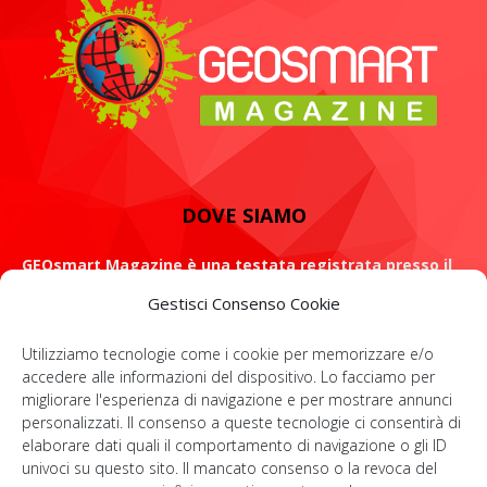
DOVE SIAMO
GEOsmart Magazine è una testata registrata presso il
Tribunale di Roma con il numero 134 /2021 dell' 8 Luglio
Gestisci Consenso Cookie
2021
Utilizziamo tecnologie come i cookie per memorizzare e/o
ROMA: Via Casilina 98, 00182
accedere alle informazioni del dispositivo. Lo facciamo per
migliorare l'esperienza di navigazione e per mostrare annunci
Contattaci:
info@geosmartmagazine.it
personalizzati. Il consenso a queste tecnologie ci consentirà di
elaborare dati quali il comportamento di navigazione o gli ID
univoci su questo sito. Il mancato consenso o la revoca del