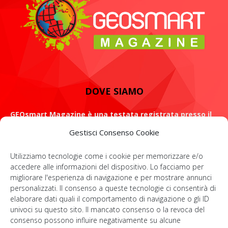
DOVE SIAMO
GEOsmart Magazine è una testata registrata presso il
Tribunale di Roma con il numero 134 /2021 dell' 8 Luglio
Gestisci Consenso Cookie
2021
Utilizziamo tecnologie come i cookie per memorizzare e/o
ROMA: Via Casilina 98, 00182
accedere alle informazioni del dispositivo. Lo facciamo per
migliorare l'esperienza di navigazione e per mostrare annunci
Contattaci:
info@geosmartmagazine.it
personalizzati. Il consenso a queste tecnologie ci consentirà di
elaborare dati quali il comportamento di navigazione o gli ID
univoci su questo sito. Il mancato consenso o la revoca del
consenso possono influire negativamente su alcune
SOCIAL