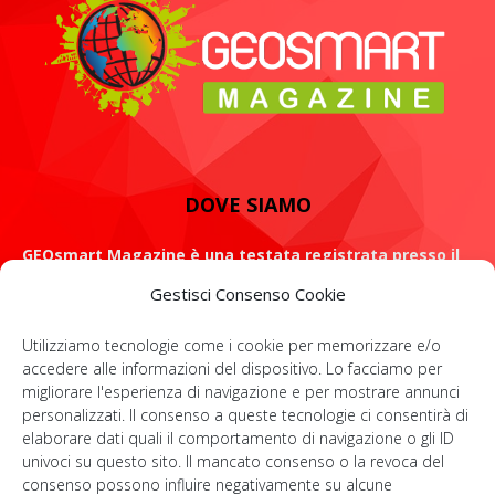
DOVE SIAMO
GEOsmart Magazine è una testata registrata presso il
Tribunale di Roma con il numero 134 /2021 dell' 8 Luglio
Gestisci Consenso Cookie
2021
Utilizziamo tecnologie come i cookie per memorizzare e/o
ROMA: Via Casilina 98, 00182
accedere alle informazioni del dispositivo. Lo facciamo per
migliorare l'esperienza di navigazione e per mostrare annunci
Contattaci:
info@geosmartmagazine.it
personalizzati. Il consenso a queste tecnologie ci consentirà di
elaborare dati quali il comportamento di navigazione o gli ID
univoci su questo sito. Il mancato consenso o la revoca del
consenso possono influire negativamente su alcune
SOCIAL