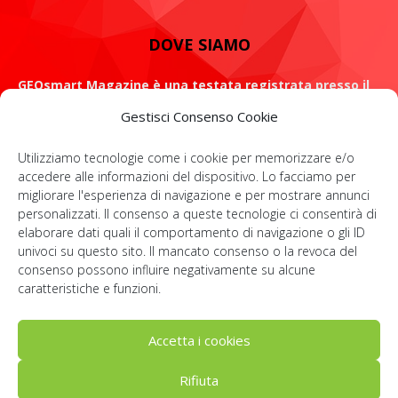
DOVE SIAMO
GEOsmart Magazine è una testata registrata presso il
Tribunale di Roma con il numero 134 /2021 dell' 8 Luglio
Gestisci Consenso Cookie
2021
Utilizziamo tecnologie come i cookie per memorizzare e/o
ROMA: Via Casilina 98, 00182
accedere alle informazioni del dispositivo. Lo facciamo per
migliorare l'esperienza di navigazione e per mostrare annunci
Contattaci:
info@geosmartmagazine.it
personalizzati. Il consenso a queste tecnologie ci consentirà di
elaborare dati quali il comportamento di navigazione o gli ID
univoci su questo sito. Il mancato consenso o la revoca del
consenso possono influire negativamente su alcune
SOCIAL
caratteristiche e funzioni.
Accetta i cookies
Rifiuta