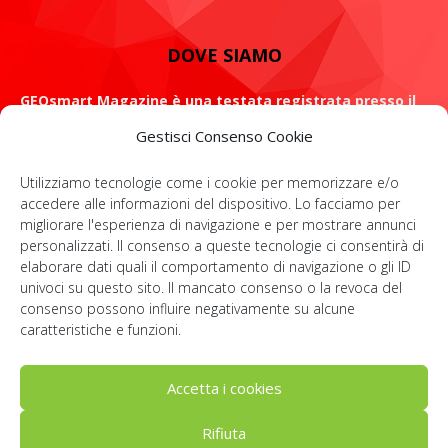
DOVE SIAMO
GEOsmart Magazine è una testata registrata presso il
Tribunale di Roma con il numero 134 /2021 dell' 8 Luglio
Gestisci Consenso Cookie
2021
Utilizziamo tecnologie come i cookie per memorizzare e/o
ROMA: Via Casilina 98, 00182
accedere alle informazioni del dispositivo. Lo facciamo per
migliorare l'esperienza di navigazione e per mostrare annunci
Contattaci:
info@geosmartmagazine.it
personalizzati. Il consenso a queste tecnologie ci consentirà di
elaborare dati quali il comportamento di navigazione o gli ID
univoci su questo sito. Il mancato consenso o la revoca del
consenso possono influire negativamente su alcune
SOCIAL
caratteristiche e funzioni.
Accetta i cookies
Rifiuta