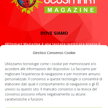
DOVE SIAMO
GEOsmart Magazine è una testata registrata presso il
Tribunale di Roma con il numero 134 /2021 dell' 8 Luglio
Gestisci Consenso Cookie
2021
Utilizziamo tecnologie come i cookie per memorizzare e/o
ROMA: Via Casilina 98, 00182
accedere alle informazioni del dispositivo. Lo facciamo per
migliorare l'esperienza di navigazione e per mostrare annunci
Contattaci:
info@geosmartmagazine.it
personalizzati. Il consenso a queste tecnologie ci consentirà di
elaborare dati quali il comportamento di navigazione o gli ID
univoci su questo sito. Il mancato consenso o la revoca del
consenso possono influire negativamente su alcune
SOCIAL
caratteristiche e funzioni.