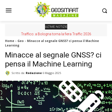
ULTIME NOTIZIE
Nuovo GeoPortale AGEA, per scaricare ortofoto ad alta
Traffico: a Bologna torna la fiera Traffic 2026
risoluzione
Home
Geo
Minacce al segnale GNSS? ci pensa il Machine
Learning
Minacce al segnale GNSS? ci
pensa il Machine Learning
Scritto da:
Redazione
6 Maggio 2025