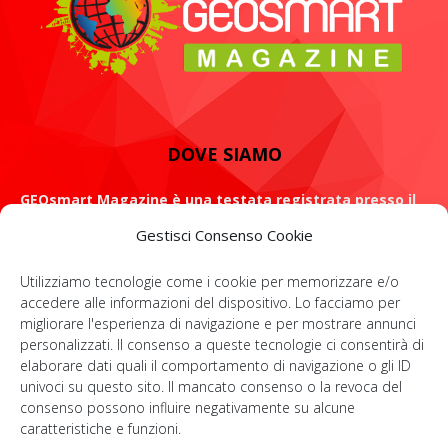
DOVE SIAMO
GEOsmart Magazine è una testata registrata presso il
Tribunale di Roma con il numero 134 /2021 dell' 8 Luglio
Gestisci Consenso Cookie
2021
Utilizziamo tecnologie come i cookie per memorizzare e/o
ROMA: Via Casilina 98, 00182
accedere alle informazioni del dispositivo. Lo facciamo per
migliorare l'esperienza di navigazione e per mostrare annunci
Contattaci:
info@geosmartmagazine.it
personalizzati. Il consenso a queste tecnologie ci consentirà di
elaborare dati quali il comportamento di navigazione o gli ID
univoci su questo sito. Il mancato consenso o la revoca del
consenso possono influire negativamente su alcune
SOCIAL
caratteristiche e funzioni.