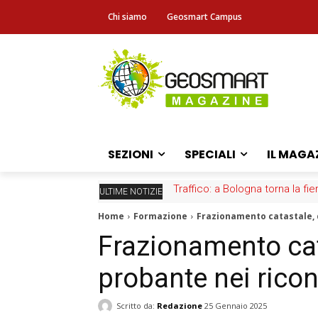
Chi siamo
Geosmart Campus
SEZIONI
SPECIALI
IL MAGA
Traffico: a Bologna torna la fie
ULTIME NOTIZIE
Home
Formazione
Frazionamento catastale,
Frazionamento ca
probante nei rico
Scritto da:
Redazione
25 Gennaio 2025