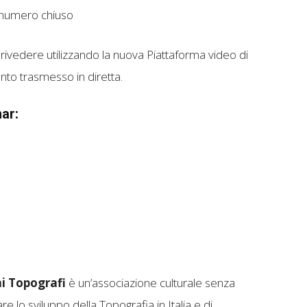
a numero chiuso
oi rivedere utilizzando la nuova Piattaforma video di
nto trasmesso in diretta.
ar:
ni Topografi
è un’associazione culturale senza
re lo sviluppo della Topografia in Italia e di