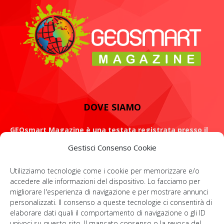
DOVE SIAMO
GEOsmart Magazine è una testata registrata presso il
Tribunale di Roma con il numero 134 /2021 dell' 8 Luglio
Gestisci Consenso Cookie
2021
Utilizziamo tecnologie come i cookie per memorizzare e/o
ROMA: Via Casilina 98, 00182
accedere alle informazioni del dispositivo. Lo facciamo per
migliorare l'esperienza di navigazione e per mostrare annunci
Contattaci:
info@geosmartmagazine.it
personalizzati. Il consenso a queste tecnologie ci consentirà di
elaborare dati quali il comportamento di navigazione o gli ID
univoci su questo sito. Il mancato consenso o la revoca del