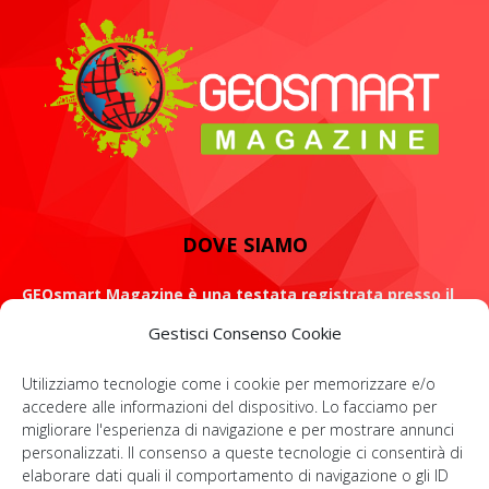
DOVE SIAMO
GEOsmart Magazine è una testata registrata presso il
Tribunale di Roma con il numero 134 /2021 dell' 8 Luglio
Gestisci Consenso Cookie
2021
Utilizziamo tecnologie come i cookie per memorizzare e/o
ROMA: Via Casilina 98, 00182
accedere alle informazioni del dispositivo. Lo facciamo per
migliorare l'esperienza di navigazione e per mostrare annunci
Contattaci:
info@geosmartmagazine.it
personalizzati. Il consenso a queste tecnologie ci consentirà di
elaborare dati quali il comportamento di navigazione o gli ID