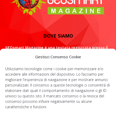
DOVE SIAMO
GEOsmart Magazine è una testata registrata presso il
Tribunale di Roma con il numero 134 /2021 dell' 8 Luglio
Gestisci Consenso Cookie
2021
Utilizziamo tecnologie come i cookie per memorizzare e/o
ROMA: Via Casilina 98, 00182
accedere alle informazioni del dispositivo. Lo facciamo per
migliorare l'esperienza di navigazione e per mostrare annunci
Contattaci:
info@geosmartmagazine.it
personalizzati. Il consenso a queste tecnologie ci consentirà di
elaborare dati quali il comportamento di navigazione o gli ID
univoci su questo sito. Il mancato consenso o la revoca del
consenso possono influire negativamente su alcune
SOCIAL
caratteristiche e funzioni.