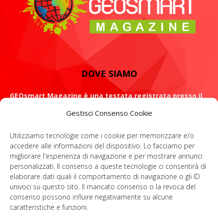
DOVE SIAMO
GEOsmart Magazine è una testata registrata presso il
Tribunale di Roma con il numero 134 /2021 dell' 8 Luglio
Gestisci Consenso Cookie
2021
Utilizziamo tecnologie come i cookie per memorizzare e/o
ROMA: Via Casilina 98, 00182
accedere alle informazioni del dispositivo. Lo facciamo per
migliorare l'esperienza di navigazione e per mostrare annunci
Contattaci:
info@geosmartmagazine.it
personalizzati. Il consenso a queste tecnologie ci consentirà di
elaborare dati quali il comportamento di navigazione o gli ID
univoci su questo sito. Il mancato consenso o la revoca del
consenso possono influire negativamente su alcune
SOCIAL
caratteristiche e funzioni.