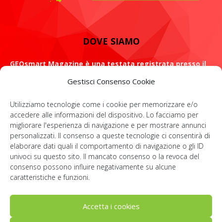
DOVE SIAMO
GEOsmart Magazine è una testata registrata presso il
Tribunale di Roma con il numero 134 /2021 dell' 8 Luglio
Gestisci Consenso Cookie
2021
Utilizziamo tecnologie come i cookie per memorizzare e/o
ROMA: Via Casilina 98, 00182
accedere alle informazioni del dispositivo. Lo facciamo per
migliorare l'esperienza di navigazione e per mostrare annunci
Contattaci:
info@geosmartmagazine.it
personalizzati. Il consenso a queste tecnologie ci consentirà di
elaborare dati quali il comportamento di navigazione o gli ID
univoci su questo sito. Il mancato consenso o la revoca del
consenso possono influire negativamente su alcune
SOCIAL
caratteristiche e funzioni.
Accetta i cookies