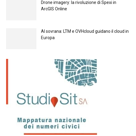
Drone imagery: la rivoluzione di Spexi in
ArcGIS Online
Al sovrana: LTM е OVHcloud guidano il cloud in
Europа