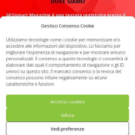
DOVE SIAMO
GEOsmart Magazine è una testata registrata presso il
Tribunale di Roma con il numero 134 /2021 dell' 8 Luglio
Gestisci Consenso Cookie
2021
Utilizziamo tecnologie come i cookie per memorizzare e/o
ROMA: Via Casilina 98, 00182
accedere alle informazioni del dispositivo. Lo facciamo per
migliorare l'esperienza di navigazione e per mostrare annunci
Contattaci:
info@geosmartmagazine.it
personalizzati. Il consenso a queste tecnologie ci consentirà di
elaborare dati quali il comportamento di navigazione o gli ID
univoci su questo sito. Il mancato consenso o la revoca del
consenso possono influire negativamente su alcune
SOCIAL
caratteristiche e funzioni.
Accetta i cookies
Rifiuta
© Geosmartcampus 2022-2026 | All rights reserved | P. IVA:
Vedi preferenze
IT14091781006