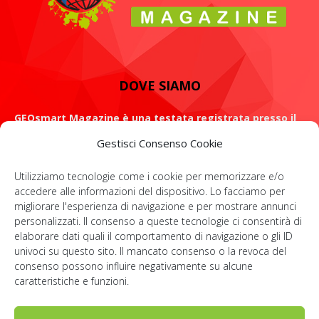
DOVE SIAMO
GEOsmart Magazine è una testata registrata presso il
Tribunale di Roma con il numero 134 /2021 dell' 8 Luglio
Gestisci Consenso Cookie
2021
Utilizziamo tecnologie come i cookie per memorizzare e/o
ROMA: Via Casilina 98, 00182
accedere alle informazioni del dispositivo. Lo facciamo per
migliorare l'esperienza di navigazione e per mostrare annunci
Contattaci:
info@geosmartmagazine.it
personalizzati. Il consenso a queste tecnologie ci consentirà di
elaborare dati quali il comportamento di navigazione o gli ID
univoci su questo sito. Il mancato consenso o la revoca del
consenso possono influire negativamente su alcune
SOCIAL
caratteristiche e funzioni.