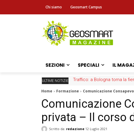
Chi siamo
Geosmart Campus
SEZIONI
SPECIALI
IL MAGA
Traffico: a Bologna torna la fie
Nuovo GeoPortale AGEA, per
ULTIME NOTIZIE
Home
Formazione
Comunicazione Consapevole 
Comunicazione Co
privata – Il corso
Scritto da:
redazione
12 Luglio 2021