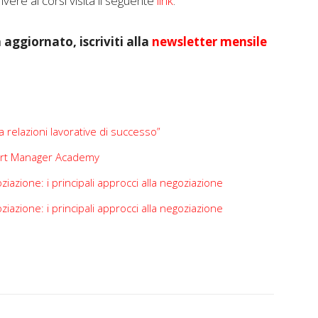
ivere ai corsi visita il seguente
link
.
 aggiornato, iscriviti alla
newsletter mensile
relazioni lavorative di successo”
Smart Manager Academy
zione: i principali approcci alla negoziazione
zione: i principali approcci alla negoziazione