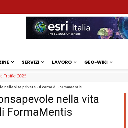
ZINE
SERVIZI
LAVORO
GEO-WIKI
ra Traffic 2026
 scaricare ortofoto ad alta risoluzione
nella vita privata - Il corso di FormaMentis
nsapevole nella vita
 di FormaMentis