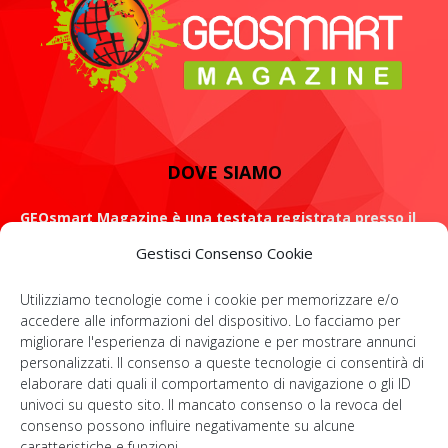
DOVE SIAMO
GEOsmart Magazine è una testata registrata presso il
Tribunale di Roma con il numero 134 /2021 dell' 8 Luglio
Gestisci Consenso Cookie
2021
Utilizziamo tecnologie come i cookie per memorizzare e/o
ROMA: Via Casilina 98, 00182
accedere alle informazioni del dispositivo. Lo facciamo per
migliorare l'esperienza di navigazione e per mostrare annunci
Contattaci:
info@geosmartmagazine.it
personalizzati. Il consenso a queste tecnologie ci consentirà di
elaborare dati quali il comportamento di navigazione o gli ID
univoci su questo sito. Il mancato consenso o la revoca del
consenso possono influire negativamente su alcune
SOCIAL
caratteristiche e funzioni.