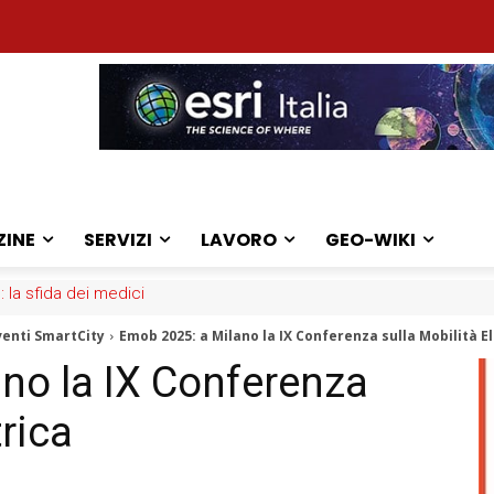
ZINE
SERVIZI
LAVORO
GEO-WIKI
: la sfida dei medici
venti SmartCity
Emob 2025: a Milano la IX Conferenza sulla Mobilità El
no la IX Conferenza
trica