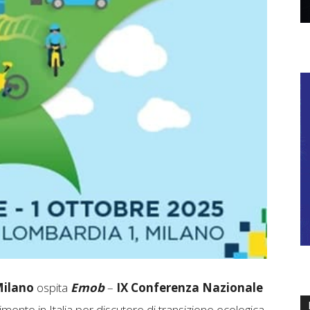
Milano
ospita
Emob
–
IX Conferenza Nazionale
erimento in Italia per discutere di transizione ecologica,