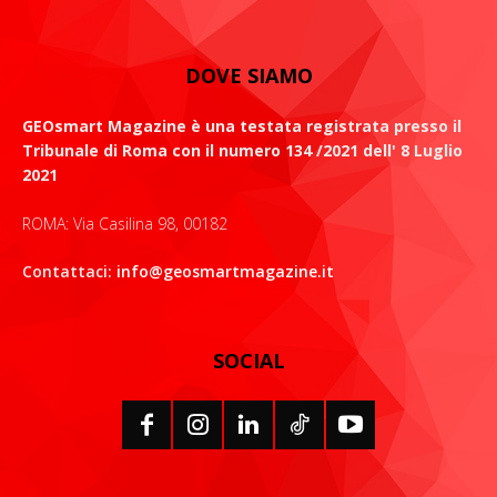
DOVE SIAMO
GEOsmart Magazine è una testata registrata presso il
Tribunale di Roma con il numero 134 /2021 dell' 8 Luglio
2021
ROMA: Via Casilina 98, 00182
Contattaci:
info@geosmartmagazine.it
SOCIAL