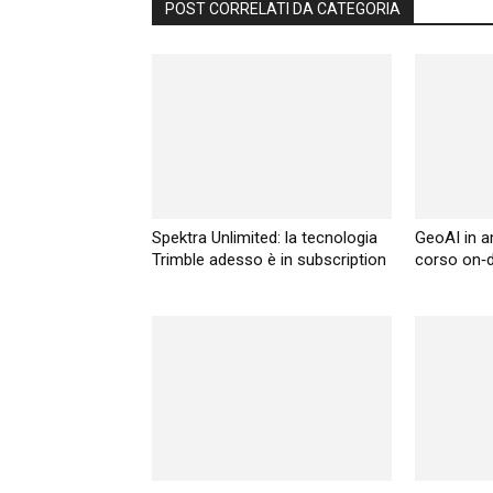
POST CORRELATI DA CATEGORIA
Spektra Unlimited: la tecnologia
GeoAI in am
Trimble adesso è in subscription
corso on‑