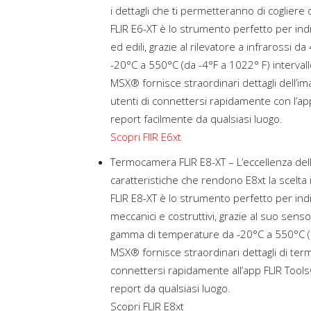
i dettagli che ti permetteranno di cogliere 
FLIR E6-XT è lo strumento perfetto per ind
ed edili, grazie al rilevatore a infrarossi 
-20°C a 550°C (da -4°F a 1022° F) intervall
MSX® fornisce straordinari dettagli dell’im
utenti di connettersi rapidamente con l’ap
report facilmente da qualsiasi luogo.
Scopri FlIR E6xt
Termocamera FLIR E8-XT – L’eccellenza della
caratteristiche che rendono E8xt la scelta i
FLIR E8-XT è lo strumento perfetto per indi
meccanici e costruttivi, grazie al suo senso
gamma di temperature da -20°C a 550°C (da
MSX® fornisce straordinari dettagli di termo
connettersi rapidamente all’app FLIR Tool
report da qualsiasi luogo.
Scopri FLIR E8xt