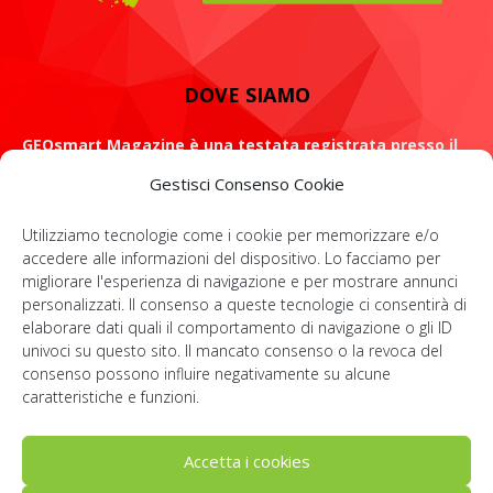
DOVE SIAMO
GEOsmart Magazine è una testata registrata presso il
Tribunale di Roma con il numero 134 /2021 dell' 8 Luglio
Gestisci Consenso Cookie
2021
Utilizziamo tecnologie come i cookie per memorizzare e/o
ROMA: Via Casilina 98, 00182
accedere alle informazioni del dispositivo. Lo facciamo per
migliorare l'esperienza di navigazione e per mostrare annunci
Contattaci:
info@geosmartmagazine.it
personalizzati. Il consenso a queste tecnologie ci consentirà di
elaborare dati quali il comportamento di navigazione o gli ID
univoci su questo sito. Il mancato consenso o la revoca del
consenso possono influire negativamente su alcune
SOCIAL
caratteristiche e funzioni.
Accetta i cookies