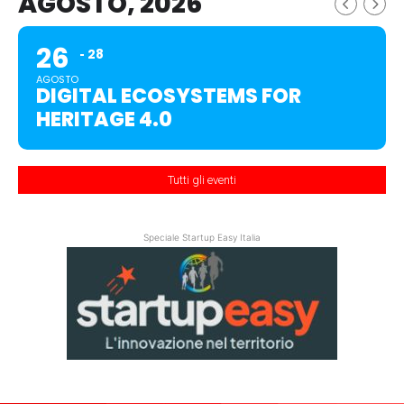
AGOSTO, 2026
26
28
AGOSTO
DIGITAL ECOSYSTEMS FOR
HERITAGE 4.0
Tutti gli eventi
Speciale Startup Easy Italia