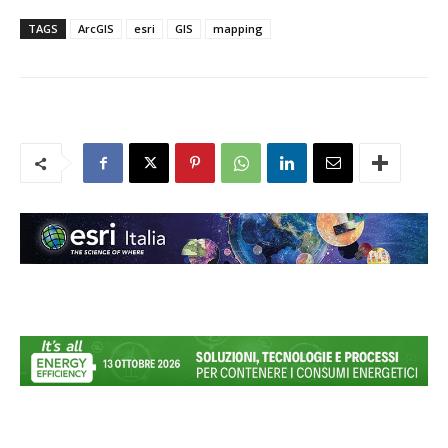
TAGS
ArcGIS
esri
GIS
mapping