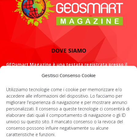
DOVE SIAMO
GEOsmart Magazine è una testata registrata presso il
Tribunale di Roma con il numero 134 /2021 dell' 8 Luglio
Gestisci Consenso Cookie
2021
Utilizziamo tecnologie come i cookie per memorizzare e/o
ROMA: Via Casilina 98, 00182
accedere alle informazioni del dispositivo. Lo facciamo per
migliorare l'esperienza di navigazione e per mostrare annunci
Contattaci:
info@geosmartmagazine.it
personalizzati. Il consenso a queste tecnologie ci consentirà di
elaborare dati quali il comportamento di navigazione o gli ID
univoci su questo sito. Il mancato consenso o la revoca del
consenso possono influire negativamente su alcune
SOCIAL
caratteristiche e funzioni.