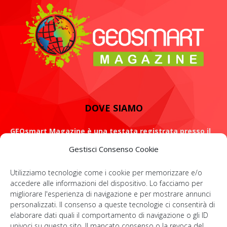
DOVE SIAMO
GEOsmart Magazine è una testata registrata presso il
Tribunale di Roma con il numero 134 /2021 dell' 8 Luglio
Gestisci Consenso Cookie
2021
Utilizziamo tecnologie come i cookie per memorizzare e/o
ROMA: Via Casilina 98, 00182
accedere alle informazioni del dispositivo. Lo facciamo per
migliorare l'esperienza di navigazione e per mostrare annunci
Contattaci:
info@geosmartmagazine.it
personalizzati. Il consenso a queste tecnologie ci consentirà di
elaborare dati quali il comportamento di navigazione o gli ID
univoci su questo sito. Il mancato consenso o la revoca del