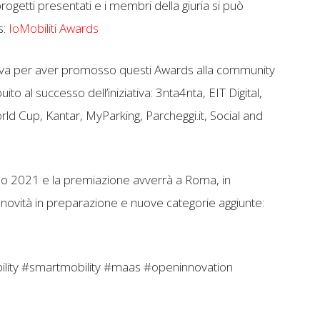
progetti presentati e i membri della giuria si può
s:
IoMobiliti Awards
iziativa per aver promosso questi Awards alla community
uito al successo dell’iniziativa: 3nta4nta, EIT Digital,
rld Cup, Kantar, MyParking, Parcheggi.it, Social and
no 2021 e la premiazione avverrà a Roma, in
novità in preparazione e nuove categorie aggiunte:
bility #smartmobility #maas #openinnovation