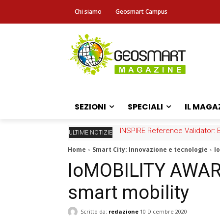
Chi siamo
Geosmart Campus
SEZIONI
SPECIALI
IL MAGA
Fascicolo sanitario elettronico
ULTIME NOTIZIE
Home
Smart City: Innovazione e tecnologie
I
IoMOBILITY AWARD
smart mobility
Scritto da:
redazione
10 Dicembre 2020