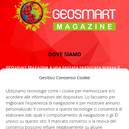
DOVE SIAMO
GEOsmart Magazine è una testata registrata presso il
Tribunale di Roma con il numero 134 /2021 dell' 8 Luglio
Gestisci Consenso Cookie
2021
Utilizziamo tecnologie come i cookie per memorizzare e/o
ROMA: Via Casilina 98, 00182
accedere alle informazioni del dispositivo. Lo facciamo per
migliorare l'esperienza di navigazione e per mostrare annunci
Contattaci:
info@geosmartmagazine.it
personalizzati. Il consenso a queste tecnologie ci consentirà di
elaborare dati quali il comportamento di navigazione o gli ID
univoci su questo sito. Il mancato consenso o la revoca del
consenso possono influire negativamente su alcune
SOCIAL