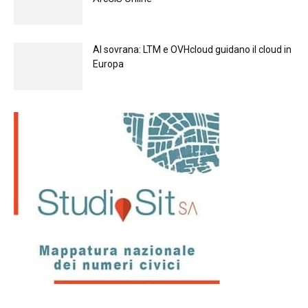
Al sovrana: LTM е OVHcloud guidano il cloud in
Europа