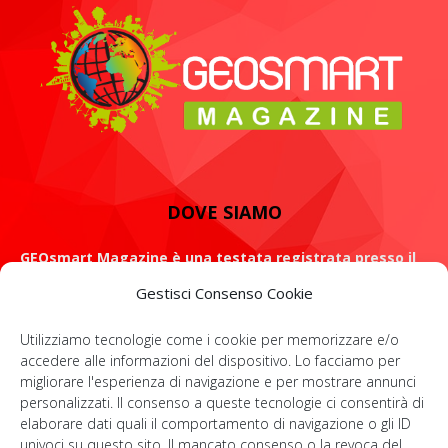
DOVE SIAMO
GEOsmart Magazine è una testata registrata presso il
Tribunale di Roma con il numero 134 /2021 dell' 8 Luglio
Gestisci Consenso Cookie
2021
Utilizziamo tecnologie come i cookie per memorizzare e/o
ROMA: Via Casilina 98, 00182
accedere alle informazioni del dispositivo. Lo facciamo per
migliorare l'esperienza di navigazione e per mostrare annunci
Contattaci:
info@geosmartmagazine.it
personalizzati. Il consenso a queste tecnologie ci consentirà di
elaborare dati quali il comportamento di navigazione o gli ID
univoci su questo sito. Il mancato consenso o la revoca del