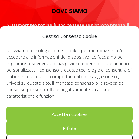
DOVE SIAMO
GEOsmart Magazine è una testata registrata presso il
Tribunale di Roma con il numero 134 /2021 dell' 8 Luglio
Gestisci Consenso Cookie
2021
Utilizziamo tecnologie come i cookie per memorizzare e/o
ROMA: Via Casilina 98, 00182
accedere alle informazioni del dispositivo. Lo facciamo per
migliorare l'esperienza di navigazione e per mostrare annunci
Contattaci:
info@geosmartmagazine.it
personalizzati. Il consenso a queste tecnologie ci consentirà di
elaborare dati quali il comportamento di navigazione o gli ID
univoci su questo sito. Il mancato consenso o la revoca del
consenso possono influire negativamente su alcune
SOCIAL
caratteristiche e funzioni.
Accetta i cookies
Rifiuta
© Geosmartcampus 2022-2026 | All rights reserved | P. IVA: