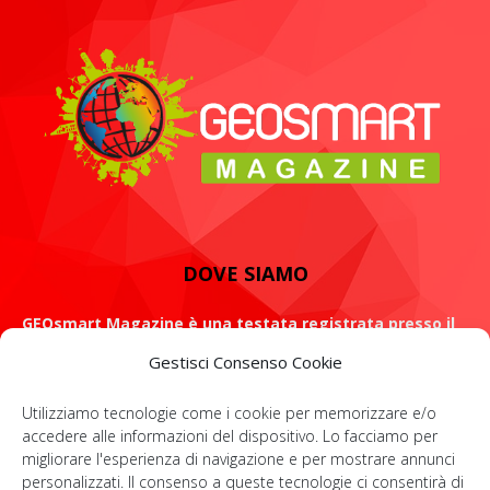
DOVE SIAMO
GEOsmart Magazine è una testata registrata presso il
Tribunale di Roma con il numero 134 /2021 dell' 8 Luglio
Gestisci Consenso Cookie
2021
Utilizziamo tecnologie come i cookie per memorizzare e/o
ROMA: Via Casilina 98, 00182
accedere alle informazioni del dispositivo. Lo facciamo per
migliorare l'esperienza di navigazione e per mostrare annunci
Contattaci:
info@geosmartmagazine.it
personalizzati. Il consenso a queste tecnologie ci consentirà di