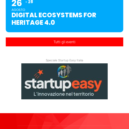
26
28
AGOSTO
DIGITAL ECOSYSTEMS FOR
HERITAGE 4.0
Tutti gli eventi
Speciale Startup Easy Italia