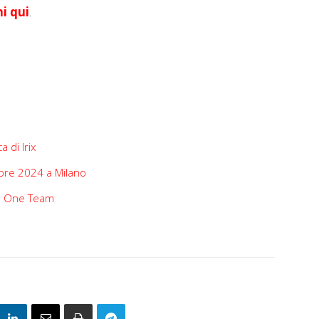
i qui
.
 di Irix
obre 2024 a Milano
a e One Team