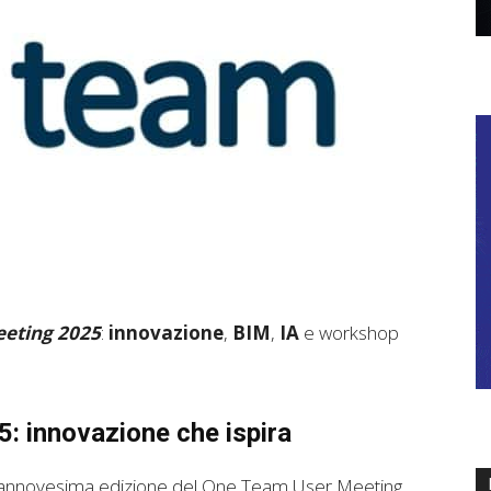
eting 2025
:
innovazione
,
BIM
,
IA
e workshop
: innovazione che ispira
iciannovesima edizione del One Team User Meeting,