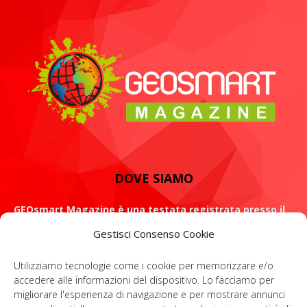
DOVE SIAMO
GEOsmart Magazine è una testata registrata presso il
Tribunale di Roma con il numero 134 /2021 dell' 8 Luglio
Gestisci Consenso Cookie
2021
Utilizziamo tecnologie come i cookie per memorizzare e/o
ROMA: Via Casilina 98, 00182
accedere alle informazioni del dispositivo. Lo facciamo per
migliorare l'esperienza di navigazione e per mostrare annunci
Contattaci:
info@geosmartmagazine.it