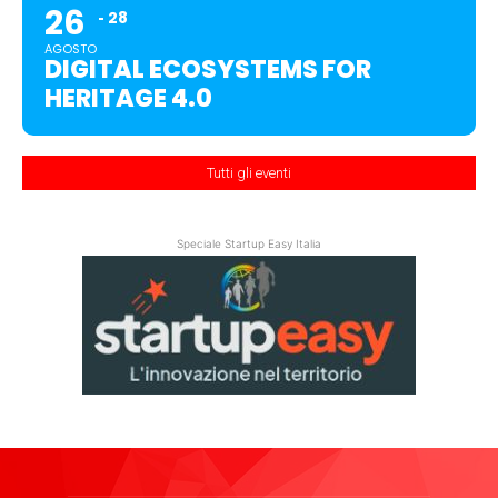
26
28
AGOSTO
DIGITAL ECOSYSTEMS FOR
HERITAGE 4.0
Tutti gli eventi
Speciale Startup Easy Italia