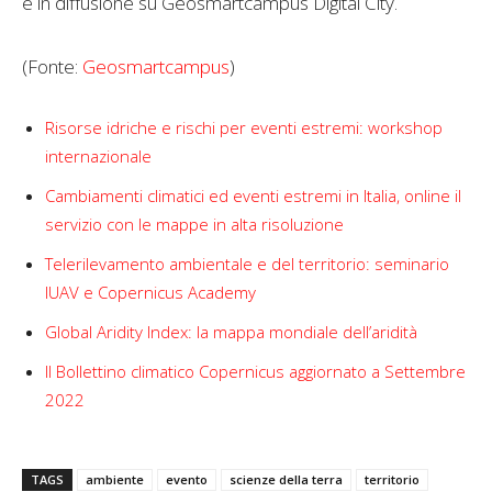
e in diffusione su Geosmartcampus Digital City.
(Fonte:
Geosmartcampus
)
Risorse idriche e rischi per eventi estremi: workshop
internazionale
Cambiamenti climatici ed eventi estremi in Italia, online il
servizio con le mappe in alta risoluzione
Telerilevamento ambientale e del territorio: seminario
IUAV e Copernicus Academy
Global Aridity Index: la mappa mondiale dell’aridità
Il Bollettino climatico Copernicus aggiornato a Settembre
2022
TAGS
ambiente
evento
scienze della terra
territorio