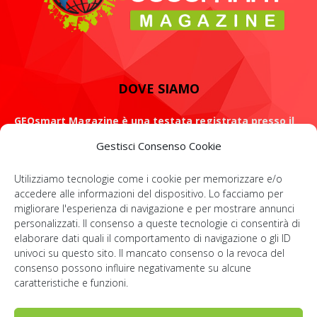
DOVE SIAMO
GEOsmart Magazine è una testata registrata presso il
Tribunale di Roma con il numero 134 /2021 dell' 8 Luglio
Gestisci Consenso Cookie
2021
Utilizziamo tecnologie come i cookie per memorizzare e/o
ROMA: Via Casilina 98, 00182
accedere alle informazioni del dispositivo. Lo facciamo per
migliorare l'esperienza di navigazione e per mostrare annunci
Contattaci:
info@geosmartmagazine.it
personalizzati. Il consenso a queste tecnologie ci consentirà di
elaborare dati quali il comportamento di navigazione o gli ID
univoci su questo sito. Il mancato consenso o la revoca del
consenso possono influire negativamente su alcune
SOCIAL
caratteristiche e funzioni.